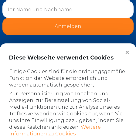
Anmelden
*
Hiermit stimme ich gleichzeitig der
❌
Verarbeitung personenbezogener Daten zu
Diese Webseite verwendet Cookies
den hier aufgeführten Bedingungen zu.
Verarbeitung personenbezogener Daten
Einige Cookies sind für die ordnungsgemäße
Funktion der Website erforderlich und
werden automatisch gespeichert.
Zur Personalisierung von Inhalten und
Anzeigen, zur Bereitstellung von Social-
Media-Funktionen und zur Analyse unseres
Traffics verwenden wir Cookies nur, wenn Sie
uns Ihre Einwilligung dazu geben, indem Sie
dieses Kästchen ankreuzen:
Weitere
Informationen zu Cookies