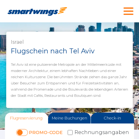
Israel
Flugschein nach Tel Aviv
Tel Aviv ist eine pulsierende Metropole an der Mittelmeerküste mit
moderner Architektur, einem lebhaften Nachtleben und einer
reichen Kulturszene. Die berühmten Strände ziehen das ganze Jahr
über Besucher zum Entspannen und für Freizeitaktivitäten an,
während die Promenade und die Boulevards die lebendigen Arterien
der Stadt mit Cafés, Restaurants und Boutiquen sind.
Flugreservierung
Meine Buchungen
Check-in
Rechnungsangaben
PROMO-CODE