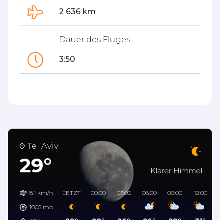
2 636 km
Dauer des Fluges
3:50
Tel Aviv
29°
Klarer Himmel
8.1 km/h
JETZT
00:00
03:00
06:00
09:00
12:00
1005
mb