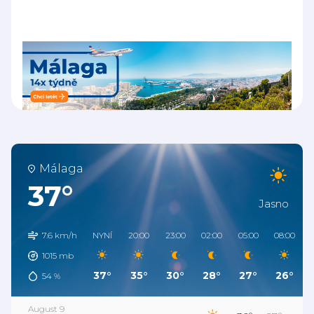
Málaga
37°
Jasno
7.6 km/h
NYNÍ
20:00
23:00
02:00
05:00
08:00
1015
mb
37°
35°
30°
28°
27°
26°
54
%
August 9