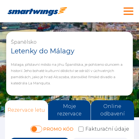
Španělsko
Letenky do Málagy
Málaga, přístavní město na jihu Španělska, je pohlceno sluncem a
historií. Jeho bohaté kulturní dědictví se odráží v úchvatných
památkách, jako je hrad Alcazaba, starověké římské divadlo a
katedrála La Manquita.
Moje
Online
Rezervace letu
rezervace
odbavení
Fakturační údaje
PROMO KÓD