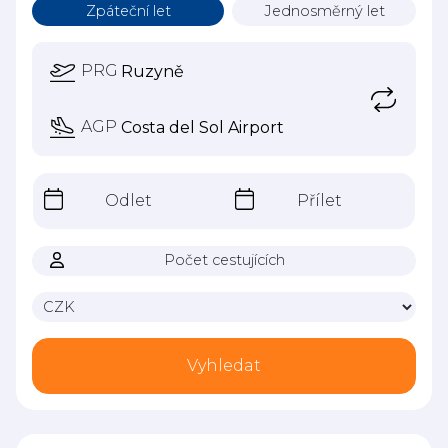
Zpáteční let
Jednosměrný let
PRG
AGP
Odlet
Přílet
Počet cestujících
Vyhledat