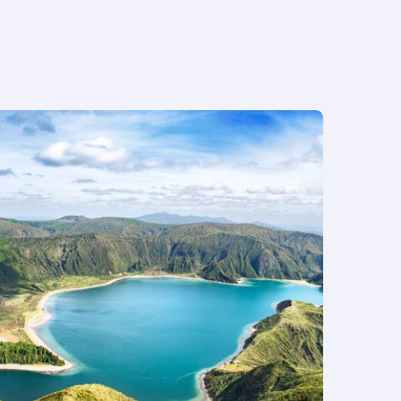
25°
21°
24°
23°
24°
22°
24°
22°