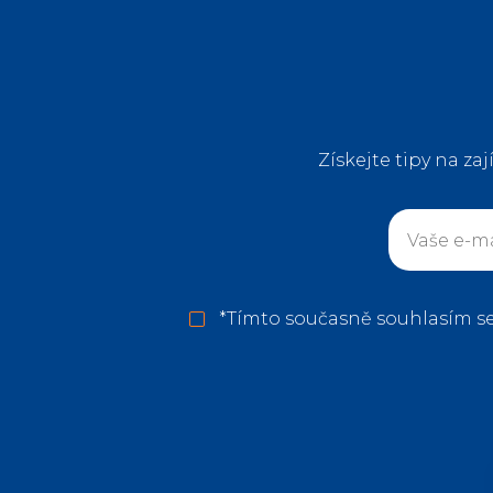
Získejte tipy na za
*
Tímto současně souhlasím s