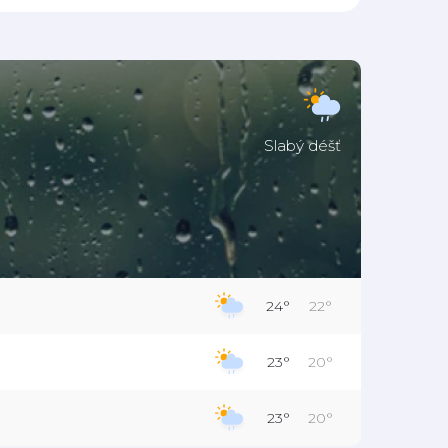
Slabý déšť
24°
22°
23°
20°
23°
20°