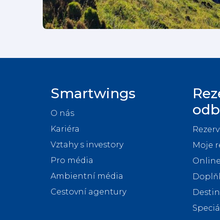
Smartwings
Rez
odb
O nás
Kariéra
Rezerv
Vztahy s investory
Moje r
Pro média
Online
Ambientní média
Doplňk
Cestovní agentury
Desti
Speciá