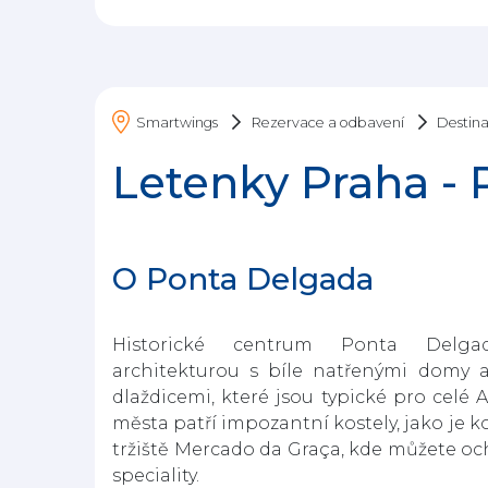
Rezervace a odbavení
Smartwings
Destin
Letenky Praha -
O Ponta Delgada
Historické centrum Ponta Delga
architekturou s bíle natřenými domy a
dlaždicemi, které jsou typické pro celé A
města patří impozantní kostely, jako je ko
tržiště Mercado da Graça, kde můžete oc
speciality.