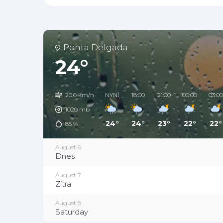
Ponta Delgada
24°
20.6 km/h
NYNÍ
18:00
21:00
00:00
03:00
1020
mb
24°
24°
23°
22°
22°
85
%
August 6
Dnes
August 7
Zítra
August 8
Saturday