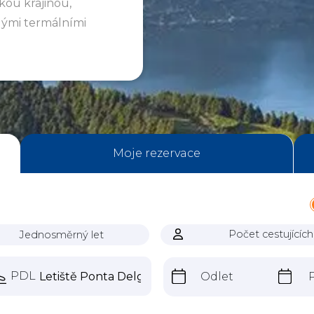
ou krajinou,
lými termálními
Moje rezervace
Počet cestujících
Jednosměrný let
PDL
Odlet
P