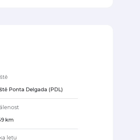
iště
iště Ponta Delgada (PDL)
álenost
39 km
ka letu