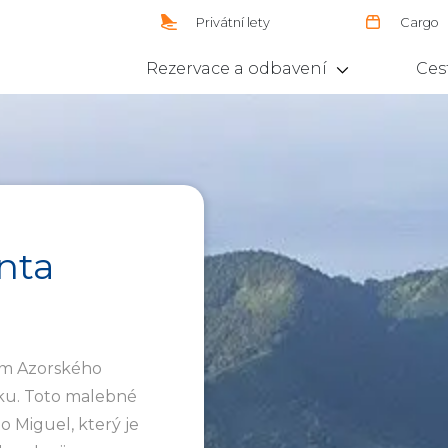
Privátní lety
Cargo
Rezervace a odbavení
Ces
nta
em Azorského
sku. Toto malebné
o Miguel, který je