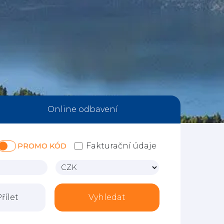
Online odbavení
Fakturační údaje
PROMO KÓD
řílet
Vyhledat