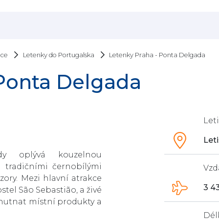
Letenky Praha - Ponta Delgada
ace
Letenky do Portugalska
 Ponta Delgada
Let
Let
dy oplývá kouzelnou
 tradičními černobílými
Vzd
zory. Mezi hlavní atrakce
3 4
stel São Sebastião, a živé
hutnat místní produkty a
Dél