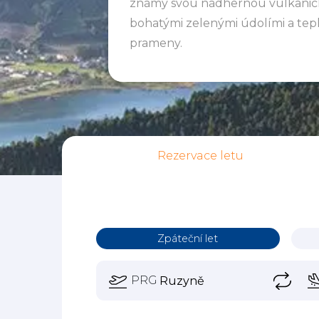
známý svou nádhernou vulkanick
bohatými zelenými údolími a tep
prameny.
Rezervace letu
Zpáteční let
PRG