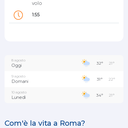
volo
1:55
8 agosto
32°
21°
Oggi
9 agosto
31°
22°
Domani
10 agosto
34°
21°
Lunedì
11 agosto
34°
22°
Martedì
Com'è la vita a Roma?
12 agosto
34°
21°