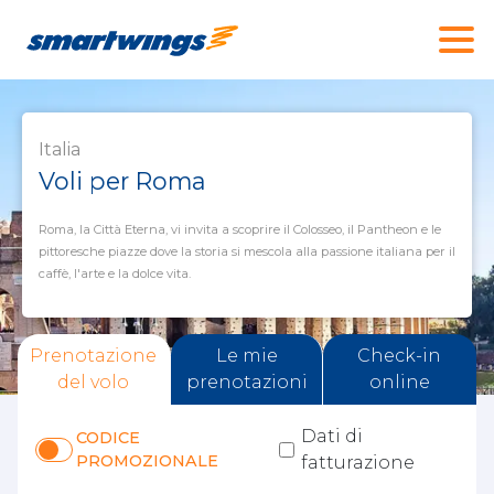
Italia
Voli per Roma
Roma, la Città Eterna, vi invita a scoprire il Colosseo, il Pantheon e le
pittoresche piazze dove la storia si mescola alla passione italiana per il
caffè, l'arte e la dolce vita.
Prenotazione
Le mie
Check-in
del volo
prenotazioni
online
Dati di
CODICE
PROMOZIONALE
fatturazione