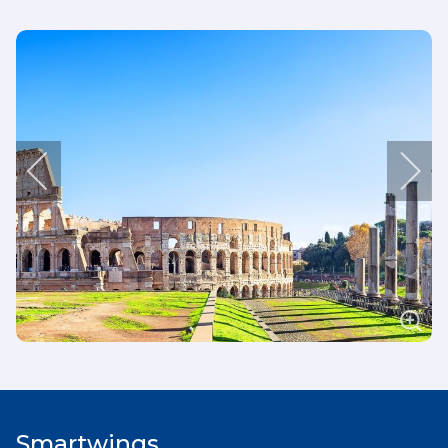
Mercoledì
13 agosto
33°
20°
Giovedì
14 agosto
29°
23°
Venerdì
Smartwings