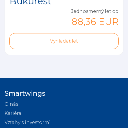
Bukurešť
Jednosmerný let od
88,36
EUR
Vyhľadať let
Smartwings
O nás
Kariéra
Vzťahy s investormi