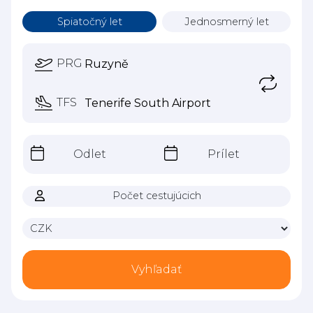
Spiatočný let
Jednosmerný let
PRG
TFS
Odlet
Prílet
Počet cestujúcich
Vyhľadať