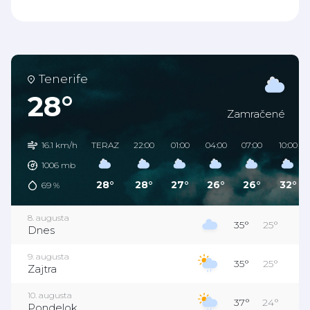
Tenerife
28°
Zamračené
16.1 km/h
TERAZ
22:00
01:00
04:00
07:00
10:00
1006
mb
28°
28°
27°
26°
26°
32°
69
%
8. augusta
35°
25°
Dnes
9. augusta
35°
25°
Zajtra
10. augusta
37°
24°
Pondelok