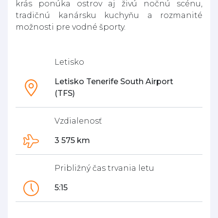
krás ponúka ostrov aj živú nočnú scénu,
tradičnú kanársku kuchyňu a rozmanité
možnosti pre vodné športy.
Letisko
Letisko Tenerife South Airport
(TFS)
Vzdialenosť
3 575 km
Približný čas trvania letu
5:15