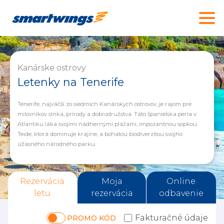
Kanárske ostrovy
Letenky na Tenerife
Tenerife, najväčší zo siedmich Kanárskych ostrovov, je rajom pre
milovníkov slnka, prírody a dobrodružstva. Táto španielska perla v
Atlantiku láka svojimi nádhernými plážami, impozantnou sopkou
Teide, ktorá dominuje krajine, a bohatou biodiverzitou svojho
úžasného národného parku.
Rezervácia
Moja
Online
letu
rezervácia
odbavenie
Fakturačné údaje
PROMO KÓD