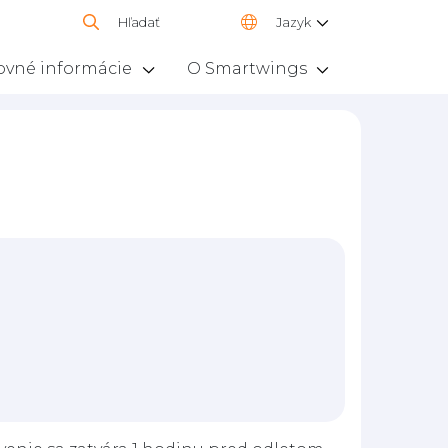
Hľadať
Jazyk
ovné informácie
O Smartwings