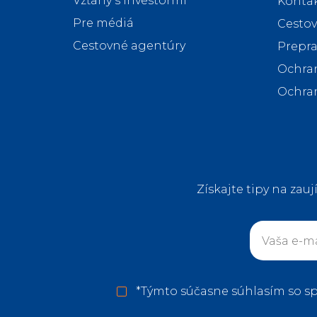
Vzťahy s investormi
Kontak
Pre médiá
Cestov
Cestovné agentúry
Prepr
Ochra
Ochra
Získajte tipy na zauj
*
Týmto súčasne súhlasím so s