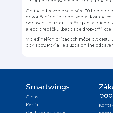
*** Online odbavenie nie je dostupné na l
Online odbavenie sa otvára 30 hodín p
dokončení online odbavenia dostane cest
odbavenú batožinu, môže prejsť priamo 
alebo prepážku „baggage drop-off“, kde 
V ojedinelých prípadoch môže byť cestujú
dokladov. Pokial je služba online odbave
Smartwings
Zák
pod
O nás
Kariéra
Kontak