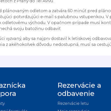
etoch z Prahy do Tel Avivu.
red plánovaným odletom a zatvára 60 minút pred plá
ujúci potvrdzujúci e-mail s palubnou vstupenkou. V 
k odletovému východu. V opačnom prípade musí kont
nechá svoju batožinu odbaviť.
ci vyzvaný, aby sa najprv dostavil k letiskovej odbav
nia z akéhokoľvek dôvodu nedostupná, musí sa cestujú
aznícka
Rezervácie a
pora
odbavenie
ty
Rezervácie letu