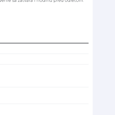
enie sa zatvára 1 hodinu pred odletom.