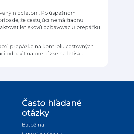
novaným odletom. Po úspešnom
prípade, že cestujúci nemá žiadnu
aktovať letiskovú odbavovaciu prepážku
ovacej prepážke na kontrolu cestovných
ci odbaviť na prepážke na letisku.
Často hľadané
otázky
Batožina