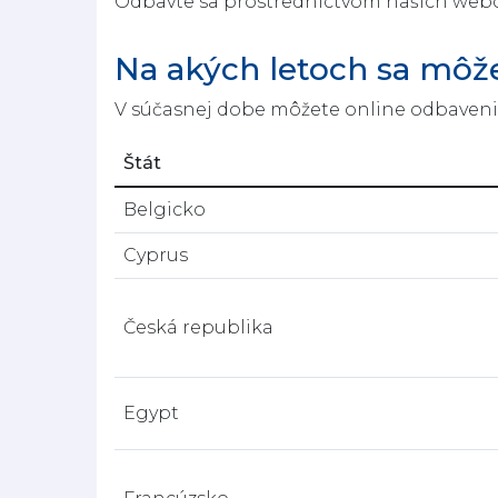
Odbavte sa prostredníctvom našich webov
Na akých letoch sa môž
V súčasnej dobe môžete online odbavenie v
Štát
Belgicko
Cyprus
Česká republika
Egypt