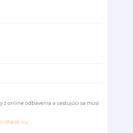
y z online odbavenia a cestujúci sa musí
b-check-in/
.