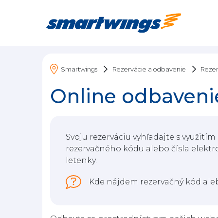
Rezervácie a odbavenie
Rezer
Smartwings
Online odbaveni
Svoju rezerváciu vyhľadajte s využitím
rezervačného kódu alebo čísla elektr
letenky.
Kde nájdem rezervačný kód aleb