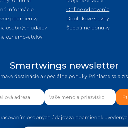
tný formulár
Moje rezervácie
né informácie
Online odbavenie
avné podmienky
Doplnkové služby
na osobných údajov
Špeciálne ponuky
na oznamovateľov
Smartwings newsletter
ímavé destinácie a špeciálne ponuky. Prihláste sa a zís
Pr
pracovaním osobných údajov za podmienok uvedenýc