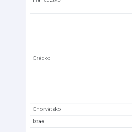
Francúzsko
Grécko
Chorvátsko
Izrael