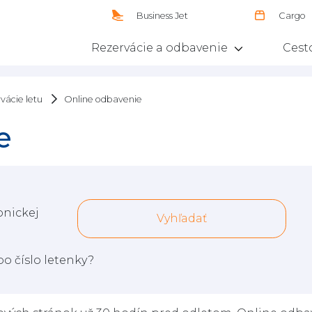
Business Jet
Cargo
Rezervácie a odbavenie
Cest
vácie letu
Online odbavenie
e
onickej
Vyhľadať
o číslo letenky?