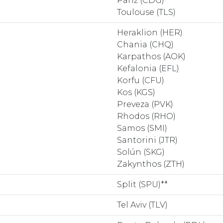
Paríž (CDG)
Toulouse (TLS)
Heraklion (HER)
Chania (CHQ)
Karpathos (AOK)
Kefalonia (EFL)
Korfu (CFU)
Kos (KGS)
Preveza (PVK)
Rhodos (RHO)
Samos (SMI)
Santorini (JTR)
Solún (SKG)
Zakynthos (ZTH)
Split (SPU)**
Tel Aviv (TLV)