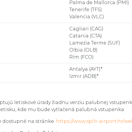
Palma de Mallorca (PMI)
Tenerife (TFS)
Valencia (VLC)
Cagliari (CAG)
Catania (CTA)
Lamezia Terme (SUF)
Olbia (OLB)
Rím (FCO)
Antalya (AYT)*
Izmir (ADB)*
eptujú letiskové úrady žiadnu verziu palubnej vstupenk
 letisku, kde mu bude vytlačená palubná vstupenka.
je dostupné na stránke:
https://www.split-airport.hr/we