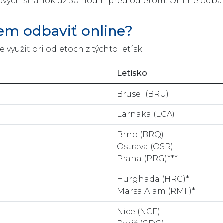
ých stránok už 30 hodín pred odletom. Online odbav
em odbaviť online?
yužiť pri odletoch z týchto letísk:
Letisko
Brusel (BRU)
Larnaka (LCA)
Brno (BRQ)
Ostrava (OSR)
Praha (PRG)***
Hurghada (HRG)*
Marsa Alam (RMF)*
Nice (NCE)